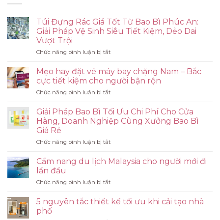
Túi Đựng Rác Giá Tốt Từ Bao Bì Phúc An:
Giải Pháp Vệ Sinh Siêu Tiết Kiệm, Dẻo Dai
Vượt Trội
ở
Chức năng bình luận bị tắt
Túi
Đựng
Mẹo hay đặt vé máy bay chặng Nam – Bắc
Rác
cực tiết kiệm cho người bận rộn
Giá
ở
Chức năng bình luận bị tắt
Tốt
Mẹo
Từ
hay
Bao
Giải Pháp Bao Bì Tối Ưu Chi Phí Cho Cửa
đặt
Bì
Hàng, Doanh Nghiệp Cùng Xưởng Bao Bì
vé
Phúc
Giá Rẻ
máy
An:
ở
Chức năng bình luận bị tắt
bay
Giải
Giải
chặng
Pháp
Pháp
Nam
Cẩm nang du lịch Malaysia cho người mới đi
Vệ
Bao
–
Sinh
lần đầu
Bì
Bắc
Siêu
ở
Chức năng bình luận bị tắt
Tối
cực
Tiết
Cẩm
Ưu
tiết
Kiệm,
nang
Chi
5 nguyên tắc thiết kế tối ưu khi cải tạo nhà
kiệm
Dẻo
du
Phí
cho
phố
Dai
lịch
Cho
người
Vượt