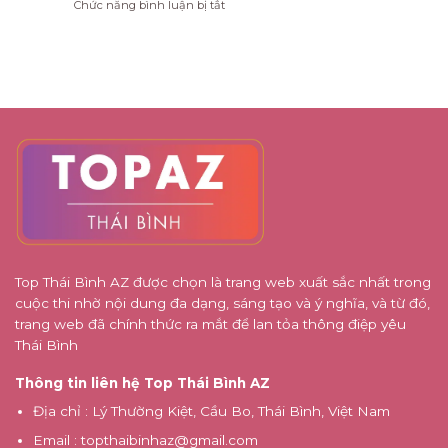
ở
Chức năng bình luận bị tắt
Malaysia
Cửa
bận
Trội
5
cho
Hàng,
rộn
nguyên
người
Doanh
tắc
mới
Nghiệp
thiết
đi
Cùng
kế
lần
Xưởng
tối
đầu
Bao
ưu
Bì
khi
Giá
cải
Rẻ
tạo
nhà
phố
Top Thái Bình AZ được chọn là trang web xuất sắc nhất trong
cuộc thi nhờ nội dung đa dạng, sáng tạo và ý nghĩa, và từ đó,
trang web đã chính thức ra mắt để lan tỏa thông điệp yêu
Thái Bình
Thông tin liên hệ Top Thái Bình AZ
Địa chỉ
: Lý Thường Kiệt, Cầu Bo, Thái Bình, Việt Nam
Email
:
topthaibinhaz@gmail.com