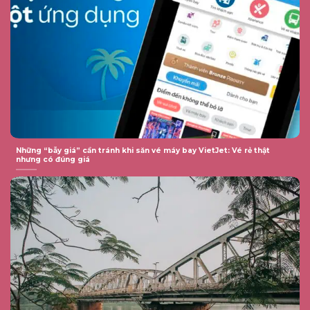
Những “bẫy giá” cần tránh khi săn vé máy bay VietJet: Vé rẻ thật
nhưng có đúng giá