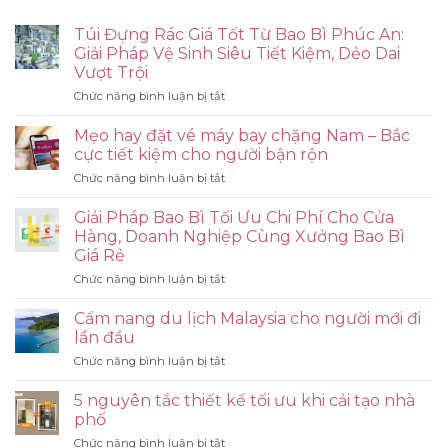
Túi Đựng Rác Giá Tốt Từ Bao Bì Phúc An:
Giải Pháp Vệ Sinh Siêu Tiết Kiệm, Dẻo Dai
Vượt Trội
ở
Chức năng bình luận bị tắt
Túi
Đựng
Mẹo hay đặt vé máy bay chặng Nam – Bắc
Rác
cực tiết kiệm cho người bận rộn
Giá
ở
Chức năng bình luận bị tắt
Tốt
Mẹo
Từ
hay
Bao
Giải Pháp Bao Bì Tối Ưu Chi Phí Cho Cửa
đặt
Bì
Hàng, Doanh Nghiệp Cùng Xưởng Bao Bì
vé
Phúc
Giá Rẻ
máy
An:
ở
Chức năng bình luận bị tắt
bay
Giải
Giải
chặng
Pháp
Pháp
Nam
Cẩm nang du lịch Malaysia cho người mới đi
Vệ
Bao
–
Sinh
lần đầu
Bì
Bắc
Siêu
ở
Chức năng bình luận bị tắt
Tối
cực
Tiết
Cẩm
Ưu
tiết
Kiệm,
nang
Chi
5 nguyên tắc thiết kế tối ưu khi cải tạo nhà
kiệm
Dẻo
du
Phí
cho
phố
Dai
lịch
Cho
người
Vượt
ở
Chức năng bình luận bị tắt
Malaysia
Cửa