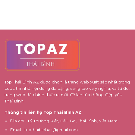
bận
Trội
5
cho
Hàng,
rộn
nguyên
người
Doanh
tắc
mới
Nghiệp
thiết
đi
Cùng
kế
lần
Xưởng
tối
đầu
Bao
ưu
Bì
khi
Giá
cải
Rẻ
tạo
nhà
phố
Top Thái Bình AZ được chọn là trang web xuất sắc nhất trong
cuộc thi nhờ nội dung đa dạng, sáng tạo và ý nghĩa, và từ đó,
trang web đã chính thức ra mắt để lan tỏa thông điệp yêu
Thái Bình
Thông tin liên hệ Top Thái Bình AZ
Địa chỉ
: Lý Thường Kiệt, Cầu Bo, Thái Bình, Việt Nam
Email
:
topthaibinhaz@gmail.com