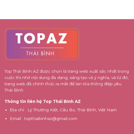
tắc
mới
Nghiệp
thiết
đi
Cùng
kế
lần
Xưởng
tối
đầu
Bao
ưu
Bì
khi
Giá
cải
Rẻ
tạo
nhà
phố
Top Thái Bình AZ được chọn là trang web xuất sắc nhất trong
cuộc thi nhờ nội dung đa dạng, sáng tạo và ý nghĩa, và từ đó,
trang web đã chính thức ra mắt để lan tỏa thông điệp yêu
Thái Bình
Thông tin liên hệ Top Thái Bình AZ
Địa chỉ
: Lý Thường Kiệt, Cầu Bo, Thái Bình, Việt Nam
Email
:
topthaibinhaz@gmail.com