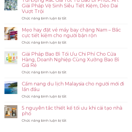
Túi Đựng Rác Giá Tốt Từ Bao Bì Phúc An:
Giải Pháp Vệ Sinh Siêu Tiết Kiệm, Dẻo Dai
Vượt Trội
ở
Chức năng bình luận bị tắt
Túi
Đựng
Mẹo hay đặt vé máy bay chặng Nam – Bắc
Rác
cực tiết kiệm cho người bận rộn
Giá
ở
Chức năng bình luận bị tắt
Tốt
Mẹo
Từ
hay
Bao
Giải Pháp Bao Bì Tối Ưu Chi Phí Cho Cửa
đặt
Bì
Hàng, Doanh Nghiệp Cùng Xưởng Bao Bì
vé
Phúc
Giá Rẻ
máy
An:
ở
Chức năng bình luận bị tắt
bay
Giải
Giải
chặng
Pháp
Pháp
Nam
Cẩm nang du lịch Malaysia cho người mới đi
Vệ
Bao
–
Sinh
lần đầu
Bì
Bắc
Siêu
ở
Chức năng bình luận bị tắt
Tối
cực
Tiết
Cẩm
Ưu
tiết
Kiệm,
nang
Chi
5 nguyên tắc thiết kế tối ưu khi cải tạo nhà
kiệm
Dẻo
du
Phí
cho
phố
Dai
lịch
Cho
người
Vượt
ở
Chức năng bình luận bị tắt
Malaysia
Cửa
bận
Trội
5
cho
Hàng,
rộn
nguyên
người
Doanh