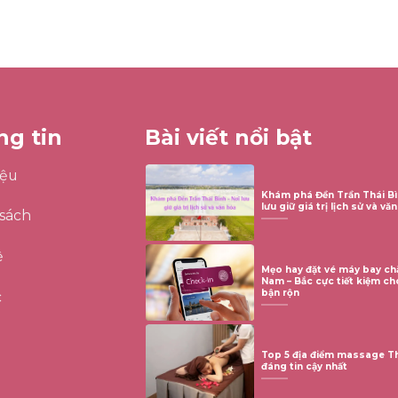
ng tin
Bài viết nổi bật
iệu
Khám phá Đền Trần Thái Bì
lưu giữ giá trị lịch sử và vă
sách
ệ
Mẹo hay đặt vé máy bay c
Nam – Bắc cực tiết kiệm ch
bận rộn
c
Top 5 địa điểm massage Th
đáng tin cậy nhất