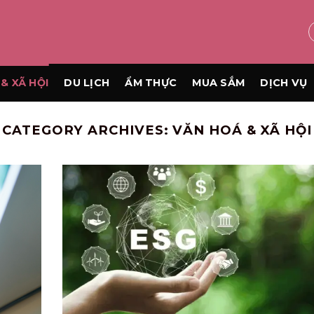
& XÃ HỘI
DU LỊCH
ẨM THỰC
MUA SẮM
DỊCH VỤ
CATEGORY ARCHIVES:
VĂN HOÁ & XÃ HỘI