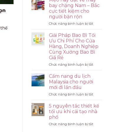
Rác
bay chặng Nam – Bắc
Giá
họn
cực tiết kiệm cho
Tốt
người bận rộn
Từ
Bao
ở
Chức năng bình luận bị tắt
 thế
Bì
Mẹo
Phúc
hay
Giải Pháp Bao Bì Tối
An:
đặt
Ưu Chi Phí Cho Cửa
Giải
vé
Hàng, Doanh Nghiệp
Pháp
máy
Cùng Xưởng Bao Bì
Vệ
bay
Giá Rẻ
Sinh
chặng
Siêu
Nam
ở
Chức năng bình luận bị tắt
Tiết
–
Giải
Kiệm,
Bắc
Pháp
Cẩm nang du lịch
Dẻo
cực
Bao
Malaysia cho người
Dai
tiết
Bì
mới đi lần đầu
Vượt
kiệm
Tối
Trội
cho
ở
Chức năng bình luận bị tắt
Ưu
người
Cẩm
Chi
bận
nang
Phí
5 nguyên tắc thiết kế
rộn
du
Cho
tối ưu khi cải tạo nhà
lịch
Cửa
phố
Malaysia
Hàng,
ở
Chức năng bình luận bị tắt
cho
Doanh
5
người
Nghiệp