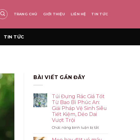
TRANG CHỦ
GIỚI THIỆU
LIÊN HỆ
TIN TỨC
TIN TỨC
BÀI VIẾT GẦN ĐÂY
Túi Đựng Rác Giá Tốt
Từ Bao Bì Phúc An:
Giải Pháp Vệ Sinh Siêu
Tiết Kiệm, Dẻo Dai
Vượt Trội
ở
Chức năng bình luận bị tắt
Túi
Đựng
Mẹo hay đặt vé máy