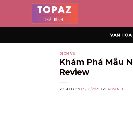
Skip
to
content
VĂN HOÁ 
DỊCH VỤ
Khám Phá Mẫu Nh
Review
POSTED ON
09/05/2025
BY
ADMINTB