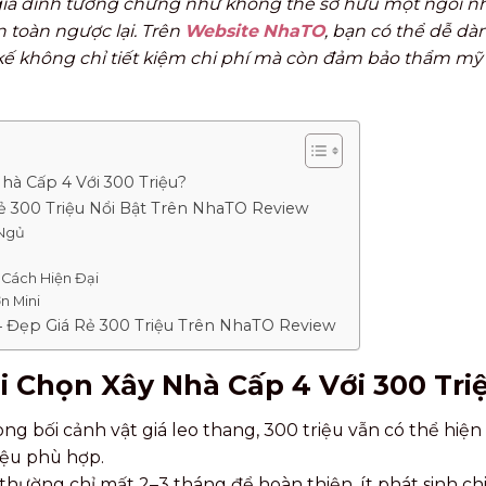
gia đình tưởng chừng như không thể sở hữu một ngôi nh
n toàn ngược lại. Trên
Website NhaTO
, bạn có thể dễ dà
kế không chỉ tiết kiệm chi phí mà còn đảm bảo thẩm mỹ
hà Cấp 4 Với 300 Triệu?
 300 Triệu Nổi Bật Trên NhaTO Review
 Ngủ
Cách Hiện Đại
n Mini
 Đẹp Giá Rẻ 300 Triệu Trên NhaTO Review
i Chọn Xây Nhà Cấp 4 Với 300 Tri
rong bối cảnh vật giá leo thang, 300 triệu vẫn có thể hiệ
liệu phù hợp.
 thường chỉ mất 2–3 tháng để hoàn thiện, ít phát sinh chi