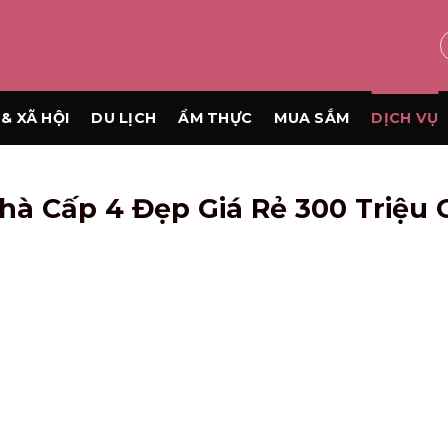
& XÃ HỘI
DU LỊCH
ẨM THỰC
MUA SẮM
DỊCH VỤ
à Cấp 4 Đẹp Giá Rẻ 300 Triệu