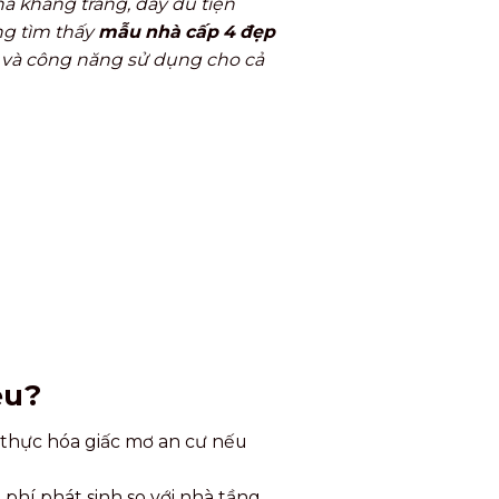
à khang trang, đầy đủ tiện
ng tìm thấy
mẫu nhà cấp 4 đẹp
 và công năng sử dụng cho cả
ệu?
n thực hóa giấc mơ an cư nếu
 phí phát sinh so với nhà tầng.