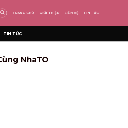
TRANG CHỦ
GIỚI THIỆU
LIÊN HỆ
TIN TỨC
TIN TỨC
 Cùng NhaTO