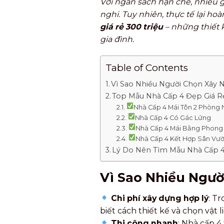
Với ngân sách hạn chế, nhiều 
nghi. Tuy nhiên, thực tế lại hoà
giá rẻ 300 triệu
– những thiết 
gia đình.
Table of Contents
Vì Sao Nhiều Người Chọn Xây N
Top Mẫu Nhà Cấp 4 Đẹp Giá Rẻ
Nhà Cấp 4 Mái Tôn 2 Phòng
Nhà Cấp 4 Có Gác Lửng
Nhà Cấp 4 Mái Bằng Phong 
Nhà Cấp 4 Kết Hợp Sân Vườ
Lý Do Nên Tìm Mẫu Nhà Cấp 4
Vì Sao Nhiều Ngườ
Chi phí xây dựng hợp lý
: T
biết cách thiết kế và chọn vật 
Thi công nhanh
: Nhà cấp 4