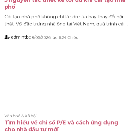
5 nguyên tắc thiết kế tối ưu khi cải tạo nhà
phố
Cải tạo nhà phố không chỉ là sơn sửa hay thay đổi nội
thất. Với đặc trưng nhà ống tại Việt Nam, quá trình cải
tạo cần tính đến kết cấu, ánh sáng, thông gió, lối di
admintb
08/05/2026
lúc
6:24 Chiều
chuyển và nhu cầu sử dụng lâu dài. Nếu thiết kế thiếu
tính toán, gia chủ dễ gặp [...]
Văn hoá & Xã hội
Tìm hiểu về chỉ số P/E và cách ứng dụng
cho nhà đầu tư mới