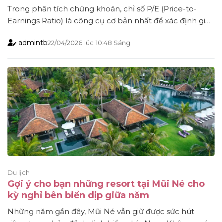
Trong phân tích chứng khoán, chỉ số P/E (Price-to-
Earnings Ratio) là công cụ cơ bản nhất để xác định giá
trị của một cổ phiếu. Chỉ số này phản ánh mối quan hệ
admintb
22/04/2026
lúc
10:48 Sáng
giữa thị giá và lợi nhuận, giúp nhà đầu tư nhận diện cổ
phiếu đang được định giá đắt hay rẻ so [...]
Du lịch
Gợi ý cho bạn những resort tại Mũi Né cho
kỳ nghỉ bên biển dịp giữa năm
Những năm gần đây, Mũi Né vẫn giữ được sức hút