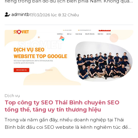
riêng trong bản đồ du lịch biển phía Nam. Không quá
ồn ào như nhiều điểm đến khác, vùng biển này hấp dẫn
admintb
17/03/2026
lúc
8:32 Chiều
du khách bởi nhịp sống chậm rãi, những bãi cát trải dài
và khung cảnh bình yên của làng chài ven [...]
Dịch vụ
Top công ty SEO Thái Bình chuyên SEO
tổng thể, tăng uy tín thương hiệu
Trong vài năm gần đây, nhiều doanh nghiệp tại Thái
Bình bắt đầu coi SEO website là kênh nghiêm túc để
tìm kiếm khách hàng, thay vì chỉ dựa vào mối quan hệ