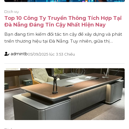
Dịch vụ
Top 10 Công Ty Truyền Thông Tích Hợp Tại
Đà Nẵng Đáng Tin Cậy Nhất Hiện Nay
Bạn đang tìm kiếm đối tác tin cậy để xây dựng và phát
triển thương hiệu tại Đà Nẵng. Tuy nhiên, giữa thị
trường cạnh tranh khốc liệt bạn không biết đâu là lựa
admintb
05/09/2025
lúc
3:53 Chiều
chọn tốt nhất, chuyên nghiệp nhất? Vậy bạn có thể
tham khảo qua Top 10 công ty truyền thông tích hợp
[...]