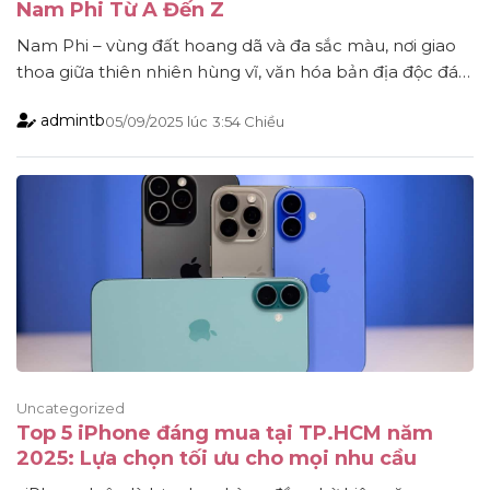
Nam Phi Từ A Đến Z
Nam Phi – vùng đất hoang dã và đa sắc màu, nơi giao
thoa giữa thiên nhiên hùng vĩ, văn hóa bản địa độc đáo
và các thành phố hiện đại bậc nhất châu Phi. Nếu bạn
admintb
05/09/2025
lúc
3:54 Chiều
đang ấp ủ kế hoạch đến với quốc gia này, thì việc trang
bị những kinh nghiệm du [...]
Uncategorized
Top 5 iPhone đáng mua tại TP.HCM năm
2025: Lựa chọn tối ưu cho mọi nhu cầu