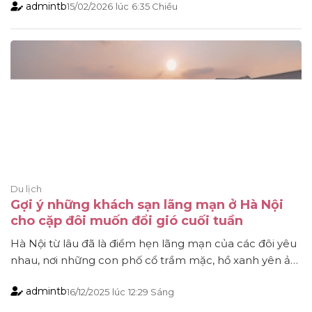
admintb
15/02/2026
lúc
6:35 Chiều
hoặc quảng cáo ngắn hạn. Tuy nhiên, tìm kiếm công ty
SEO Thái Bình uy tín lại không dễ dàng. Nếu bạn [...]
Du lịch
Gợi ý những khách sạn lãng mạn ở Hà Nội
cho cặp đôi muốn đổi gió cuối tuần
Hà Nội từ lâu đã là điểm hẹn lãng mạn của các đôi yêu
nhau, nơi những con phố cổ trầm mặc, hồ xanh yên ả
và nhịp sống vừa chậm rãi vừa hiện đại tạo nên bối
admintb
16/12/2025
lúc
12:29 Sáng
cảnh hoàn hảo cho những chuyến đi hai người. Không
chỉ thu hút bởi văn hóa, ẩm [...]