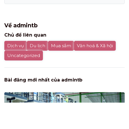
Về admintb
Chủ đề liên quan
Dịch vụ
Du lịch
Mua sắm
Văn hoá & Xã hội
Uncategorized
Bài đăng mới nhất của admintb