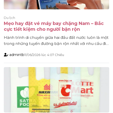
Du lịch
Mẹo hay đặt vé máy bay chặng Nam – Bắc
cực tiết kiệm cho người bận rộn
Hành trình di chuyển giữa hai đầu đất nước luôn là một
trong những tuyến đường bận rộn nhất với nhu cầu đi
lại rất lớn quanh năm. Dù bạn đi công tác, về quê thăm
admintb
11/06/2026
lúc
4:07 Chiều
gia đình hay tự thưởng cho mình một chuyến du lịch
đổi gió, việc di chuyển bằng máy bay [...]