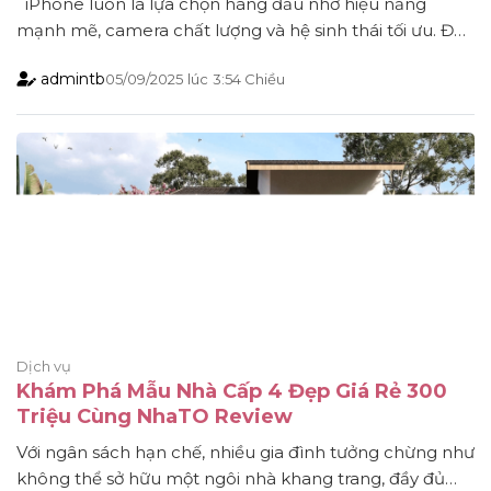
iPhone luôn là lựa chọn hàng đầu nhờ hiệu năng
mạnh mẽ, camera chất lượng và hệ sinh thái tối ưu. Đặc
biệt, khi mức giá iPhone tại các cửa hàng bán lẻ đã hạ
admintb
05/09/2025
lúc
3:54 Chiều
nhiệt rất nhiều, đi kèm với nhiều ưu đãi khuyến mãi hấp
dẫn càng giúp người dùng dễ dàng [...]
Dịch vụ
Khám Phá Mẫu Nhà Cấp 4 Đẹp Giá Rẻ 300
Triệu Cùng NhaTO Review
Với ngân sách hạn chế, nhiều gia đình tưởng chừng như
không thể sở hữu một ngôi nhà khang trang, đầy đủ