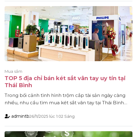
Mua sắm
TOP 5 địa chỉ bán két sắt vân tay uy tín tại
Thái Bình
Trong bối cảnh tình hình trộm cắp tài sản ngày càng
nhiều, nhu cầu tìm mua két sắt vân tay tại Thái Bình
tăng mạnh. Điều này dẫn đến sản phẩm phát triển đa
admintb
26/11/2025
lúc
1:02 Sáng
dạng và đồng thời hàng giả hàng nhái cũng xuất hiện
ngày càng nhiều. Do đó, việc lựa chọn được một [...]