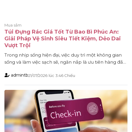
Mua sắm
Túi Đựng Rác Giá Tốt Từ Bao Bì Phúc An:
Giải Pháp Vệ Sinh Siêu Tiết Kiệm, Dẻo Dai
Vượt Trội
Trong nhịp sống hiện đại, việc duy trì một không gian
sống và làm việc sạch sẽ, ngăn nắp là ưu tiên hàng đầu
của mọi gia đình và doanh nghiệp. Tuy nhiên, việc tìm
admintb
21/07/2026
lúc
3:46 Chiều
kiếm một sản phẩm túi rác vừa đảm bảo độ bền dai, an
toàn, lại vừa tối ưu chi phí [...]