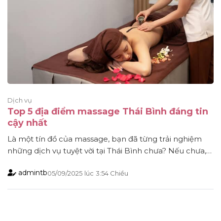
Dịch vụ
Top 5 địa điểm massage Thái Bình đáng tin
cậy nhất
Là một tín đồ của massage, bạn đã từng trải nghiệm
những dịch vụ tuyệt vời tại Thái Bình chưa? Nếu chưa,
hãy cùng mình khám phá ngay những Spa Massage
admintb
05/09/2025
lúc
3:54 Chiều
Thái Bình uy tín & chất lượng nhất ngay trong bài viết
này nhé! Massage Sakura Vip Thái Bình Nhắc đến
những địa chỉ [...]