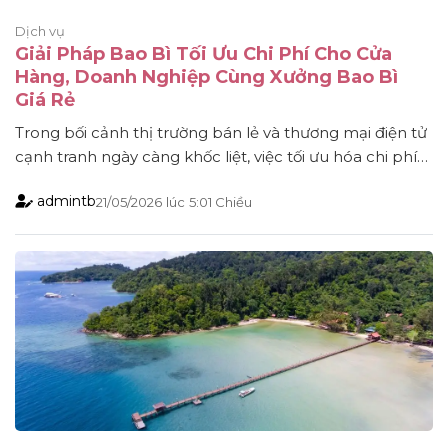
Dịch vụ
Giải Pháp Bao Bì Tối Ưu Chi Phí Cho Cửa
Hàng, Doanh Nghiệp Cùng Xưởng Bao Bì
Giá Rẻ
Trong bối cảnh thị trường bán lẻ và thương mại điện tử
cạnh tranh ngày càng khốc liệt, việc tối ưu hóa chi phí
vận hành luôn là bài toán làm đau đầu mọi chủ doanh
admintb
21/05/2026
lúc
5:01 Chiều
nghiệp. Bao bì không chỉ là vật dụng để chứa đựng,
bảo vệ sản phẩm mà còn là “đại [...]