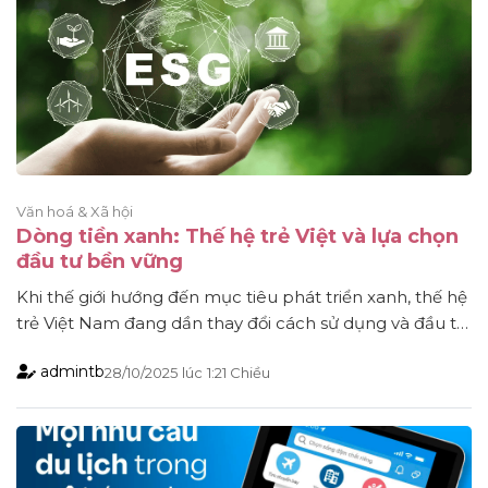
Văn hoá & Xã hội
Dòng tiền xanh: Thế hệ trẻ Việt và lựa chọn
đầu tư bền vững
Khi thế giới hướng đến mục tiêu phát triển xanh, thế hệ
trẻ Việt Nam đang dần thay đổi cách sử dụng và đầu tư
tiền. Không chỉ tìm kiếm lợi nhuận, họ quan tâm hơn
admintb
28/10/2025
lúc
1:21 Chiều
đến việc đồng tiền mình bỏ ra có tạo ra giá trị tích cực
cho xã hội, môi trường [...]