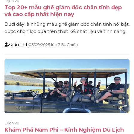
Dịch vụ
Top 20+ mẫu ghế giám đốc chân tĩnh đẹp
và cao cấp nhất hiện nay
Dưới đây là những mẫu ghế giám đốc chân tĩnh nổi bật,
được chọn lọc dựa trên thiết kế, chất liệu và tính năng
vượt trội. Mỗi mẫu đều phù hợp với nhu cầu của giám
admintb
05/09/2025
lúc
3:54 Chiều
đốc với thông tin chi tiết để bạn dễ dàng tham khảo.
Ghế giám đốc chân tĩnh gỗ cao [...]
Dịch vụ
Khám Phá Nam Phi – Kinh Nghiệm Du Lịch