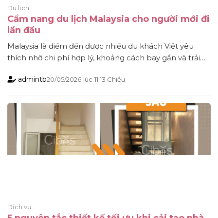
Du lịch
Cẩm nang du lịch Malaysia cho người mới đi
lần đầu
Malaysia là điểm đến được nhiều du khách Việt yêu
thích nhờ chi phí hợp lý, khoảng cách bay gần và trải
nghiệm đa dạng. Với những người lần đầu du lịch
admintb
20/05/2026
lúc
11:13 Chiều
Malaysia, việc tìm hiểu trước về visa, phương tiện di
chuyển hay các điểm đến nổi tiếng sẽ giúp hành trình
thuận tiện [...]
Dịch vụ