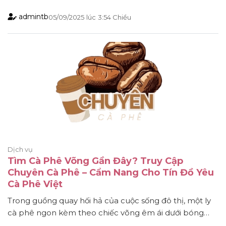
tiện nghi. Tuy nhiên, thực tế lại hoàn toàn ngược lại.
admintb
05/09/2025
lúc
3:54 Chiều
Trên Website NhaTO, bạn có thể dễ dàng tìm thấy
mẫu nhà cấp 4 đẹp giá rẻ 300 triệu – những thiết [...]
Dịch vụ
Tìm Cà Phê Võng Gần Đây? Truy Cập
Chuyên Cà Phê – Cẩm Nang Cho Tín Đồ Yêu
Cà Phê Việt
Trong guồng quay hối hả của cuộc sống đô thị, một ly
cà phê ngon kèm theo chiếc võng êm ái dưới bóng
mát đã trở thành “đặc sản” quen thuộc với nhiều người