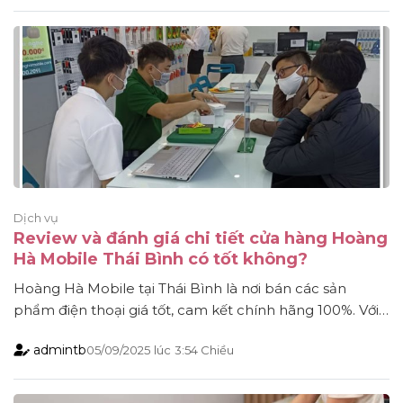
giúp việc đi lại của người dân hai tỉnh trở nên dễ dàng
hơn mà [...]
Dịch vụ
Review và đánh giá chi tiết cửa hàng Hoàng
Hà Mobile Thái Bình có tốt không?
Hoàng Hà Mobile tại Thái Bình là nơi bán các sản
phẩm điện thoại giá tốt, cam kết chính hãng 100%. Với
kinh nghiệm lâu năm trong thị trường cung cấp các
admintb
05/09/2025
lúc
3:54 Chiều
sản phẩm công nghệ, Hoàng Hà Mobile luôn chú
trọng nâng cao chất lượng dịch vụ nhằm đáp ứng nhu
cầu của khách [...]