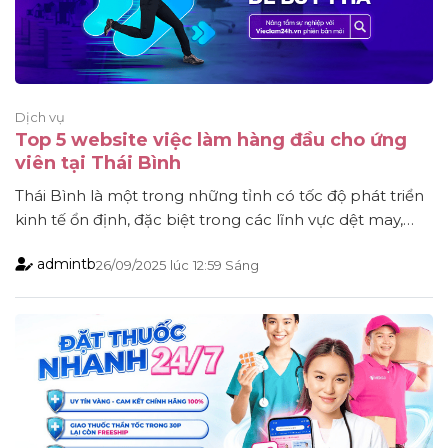
Dịch vụ
Top 5 website việc làm hàng đầu cho ứng
viên tại Thái Bình
Thái Bình là một trong những tỉnh có tốc độ phát triển
kinh tế ổn định, đặc biệt trong các lĩnh vực dệt may,
nông nghiệp công nghệ cao, sản xuất công nghiệp và
admintb
26/09/2025
lúc
12:59 Sáng
dịch vụ. Cùng với đó, nhu cầu tìm kiếm việc làm tại địa
phương ngày càng lớn, không chỉ ở vị [...]