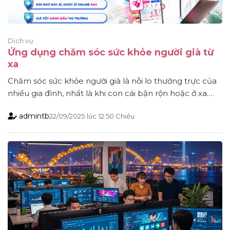
Dịch vụ
Ứng dụng chăm sóc sức khỏe người già từ
xa
Chăm sóc sức khỏe người già là nỗi lo thường trực của
nhiều gia đình, nhất là khi con cái bận rộn hoặc ở xa.
Nhờ công nghệ, các ứng dụng y tế đã giúp theo dõi
admintb
22/09/2025
lúc
12:50 Chiều
sức khỏe, đặt thuốc chính hãng và hỗ trợ từ xa dễ dàng
hơn. Đây chính là giải [...]