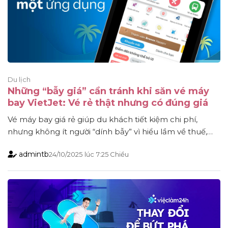
Du lịch
Những “bẫy giá” cần tránh khi săn vé máy
bay VietJet: Vé rẻ thật nhưng có đúng giá
Vé máy bay giá rẻ giúp du khách tiết kiệm chi phí,
nhưng không ít người “dính bẫy” vì hiểu lầm về thuế,
phí và các khoản phụ thu. Với vé máy bay hãng VietJet,
admintb
24/10/2025
lúc
7:25 Chiều
nếu không đọc kỹ bảng giá, bạn có thể chi nhiều hơn
tưởng tượng. Dưới đây là những “bẫy giá” [...]