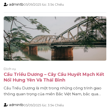
admintb
05/09/2025
lúc
3:54 Chiều
Việt. Những quán cà phê võng gần đây không chỉ là nơi
nghỉ chân lý tưởng mà còn mang đậm chất [...]
Dịch vụ
Cầu Triều Dương – Cây Cầu Huyết Mạch Kết
Nối Hưng Yên Và Thái Bình
Cầu Triều Dương là một trong những công trình giao
thông quan trọng của miền Bắc Việt Nam, bắc qua
sông Luộc, nối liền hai tỉnh Hưng Yên và Thái Bình.
admintb
05/09/2025
lúc
3:54 Chiều
Được khánh thành vào năm 1995, cây cầu không chỉ